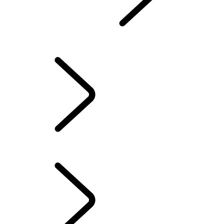
INFOTAINMENT
...
SOFTWARE-AKTUALISIERUNGEN
ÜBERSICHT
TOUCH PRO EINRICHTUNGSLEITFADEN
PIVI PRO-EINRICHTUNGSLEITFADEN
AMAZON ALEXA
KARTEN AKTUALISIEREN