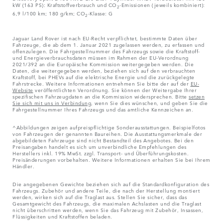
kW (163 PS): Kraftstoffverbrauch und CO
-Emissionen (jeweils kombiniert):
2
6,9 l/100 km; 180 g/km; CO
-Klasse: G
2
Jaguar Land Rover ist nach EU-Recht verpflichtet, bestimmte Daten über
Fahrzeuge, die ab dem 1. Januar 2021 zugelassen werden, zu erfassen und
offenzulegen. Die Fahrgestellnummer des Fahrzeugs sowie die Kraftstoff-
und Energieverbrauchsdaten müssen im Rahmen der EU-Verordnung
2021/392 an die Europäische Kommission weitergegeben werden. Die
Daten, die weitergegeben werden, beziehen sich auf den verbrauchten
Kraftstoff, bei PHEVs auf die elektrische Energie und die zurückgelegte
Fahrstrecke. Weitere Informationen entnehmen Sie bitte der auf der
EU-
Website
veröffentlichten Verordnung. Sie können der Weitergabe Ihrer
spezifischen Fahrzeugdaten an die Kommission widersprechen. Bitte
setzen
Sie sich mit uns in Verbindung
, wenn Sie dies wünschen, und geben Sie die
Fahrgestellnummer Ihres Fahrzeugs und das amtliche Kennzeichen an.
^Abbildungen zeigen aufpreispflichtige Sonderausstattungen. Beispielfotos
von Fahrzeugen der genannten Baureihen. Die Ausstattungsmerkmale der
abgebildeten Fahrzeuge sind nicht Bestandteil des Angebotes. Bei den
Preisangaben handelt es sich um unverbindliche Empfehlungen des
Herstellers inkl. 19% MwSt. zzgl. Transport- und Überführungskosten.
Preisänderungen vorbehalten. Weitere Informationen erhalten Sie bei Ihrem
Händler.
Die angegebenen Gewichte beziehen sich auf die Standardkonfiguration des
Fahrzeugs. Zubehör und andere Teile, die nach der Herstellung montiert
werden, wirken sich auf die Traglast aus. Stellen Sie sicher, dass das
Gesamtgewicht des Fahrzeugs, die maximalen Achslasten und die Traglast
nicht überschritten werden, wenn Sie das Fahrzeug mit Zubehör, Insassen,
Flüssigkeiten und Kraftstoffen beladen.