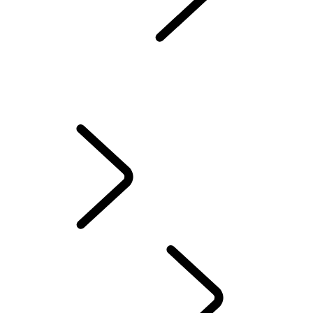
INFOTAINMENT
ABONNEMENTS
REMOTE APP
SECURE TRACKER UND SECURE TRACKER PRO
NOTFALL- UND SICHERHEITSFUNKTIONEN
PIVI FAQS
INCONTROL GESCHÄFTSBEDINGUNGEN
SERVICE UND
ZUBEHÖR