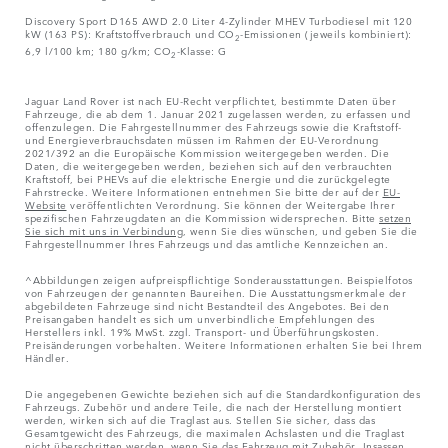
Discovery Sport D165 AWD 2.0 Liter 4-Zylinder MHEV Turbodiesel mit 120
kW (163 PS): Kraftstoffverbrauch und CO
-Emissionen (jeweils kombiniert):
2
6,9 l/100 km; 180 g/km; CO
-Klasse: G
2
Jaguar Land Rover ist nach EU-Recht verpflichtet, bestimmte Daten über
Fahrzeuge, die ab dem 1. Januar 2021 zugelassen werden, zu erfassen und
offenzulegen. Die Fahrgestellnummer des Fahrzeugs sowie die Kraftstoff-
und Energieverbrauchsdaten müssen im Rahmen der EU-Verordnung
2021/392 an die Europäische Kommission weitergegeben werden. Die
Daten, die weitergegeben werden, beziehen sich auf den verbrauchten
Kraftstoff, bei PHEVs auf die elektrische Energie und die zurückgelegte
Fahrstrecke. Weitere Informationen entnehmen Sie bitte der auf der
EU-
Website
veröffentlichten Verordnung. Sie können der Weitergabe Ihrer
spezifischen Fahrzeugdaten an die Kommission widersprechen. Bitte
setzen
Sie sich mit uns in Verbindung
, wenn Sie dies wünschen, und geben Sie die
Fahrgestellnummer Ihres Fahrzeugs und das amtliche Kennzeichen an.
^Abbildungen zeigen aufpreispflichtige Sonderausstattungen. Beispielfotos
von Fahrzeugen der genannten Baureihen. Die Ausstattungsmerkmale der
abgebildeten Fahrzeuge sind nicht Bestandteil des Angebotes. Bei den
Preisangaben handelt es sich um unverbindliche Empfehlungen des
Herstellers inkl. 19% MwSt. zzgl. Transport- und Überführungskosten.
Preisänderungen vorbehalten. Weitere Informationen erhalten Sie bei Ihrem
Händler.
Die angegebenen Gewichte beziehen sich auf die Standardkonfiguration des
Fahrzeugs. Zubehör und andere Teile, die nach der Herstellung montiert
werden, wirken sich auf die Traglast aus. Stellen Sie sicher, dass das
Gesamtgewicht des Fahrzeugs, die maximalen Achslasten und die Traglast
nicht überschritten werden, wenn Sie das Fahrzeug mit Zubehör, Insassen,