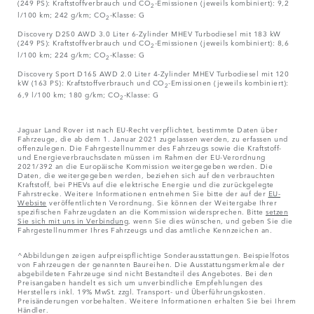
(249 PS): Kraftstoffverbrauch und CO
-Emissionen (jeweils kombiniert): 9,2
2
l/100 km; 242 g/km; CO
-Klasse: G
2
Discovery D250 AWD 3.0 Liter 6-Zylinder MHEV Turbodiesel mit 183 kW
(249 PS): Kraftstoffverbrauch und CO
-Emissionen (jeweils kombiniert): 8,6
2
l/100 km; 224 g/km; CO
-Klasse: G
2
Discovery Sport D165 AWD 2.0 Liter 4-Zylinder MHEV Turbodiesel mit 120
kW (163 PS): Kraftstoffverbrauch und CO
-Emissionen (jeweils kombiniert):
2
6,9 l/100 km; 180 g/km; CO
-Klasse: G
2
Jaguar Land Rover ist nach EU-Recht verpflichtet, bestimmte Daten über
Fahrzeuge, die ab dem 1. Januar 2021 zugelassen werden, zu erfassen und
offenzulegen. Die Fahrgestellnummer des Fahrzeugs sowie die Kraftstoff-
und Energieverbrauchsdaten müssen im Rahmen der EU-Verordnung
2021/392 an die Europäische Kommission weitergegeben werden. Die
Daten, die weitergegeben werden, beziehen sich auf den verbrauchten
Kraftstoff, bei PHEVs auf die elektrische Energie und die zurückgelegte
Fahrstrecke. Weitere Informationen entnehmen Sie bitte der auf der
EU-
Website
veröffentlichten Verordnung. Sie können der Weitergabe Ihrer
spezifischen Fahrzeugdaten an die Kommission widersprechen. Bitte
setzen
Sie sich mit uns in Verbindung
, wenn Sie dies wünschen, und geben Sie die
Fahrgestellnummer Ihres Fahrzeugs und das amtliche Kennzeichen an.
^Abbildungen zeigen aufpreispflichtige Sonderausstattungen. Beispielfotos
von Fahrzeugen der genannten Baureihen. Die Ausstattungsmerkmale der
abgebildeten Fahrzeuge sind nicht Bestandteil des Angebotes. Bei den
Preisangaben handelt es sich um unverbindliche Empfehlungen des
Herstellers inkl. 19% MwSt. zzgl. Transport- und Überführungskosten.
Preisänderungen vorbehalten. Weitere Informationen erhalten Sie bei Ihrem
Händler.