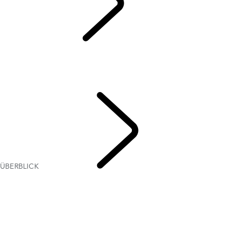
REISEN
LAND ROVER EXPERIENCE REISEN
LAND ROVER LIVE EVENTS
LAND ROVER EXPERIENCE TOUR
RANGE ROVER HOUSE
DESTINATION DEFENDER
ÜBERBLICK
LAND
ROVER EXPERIENCES