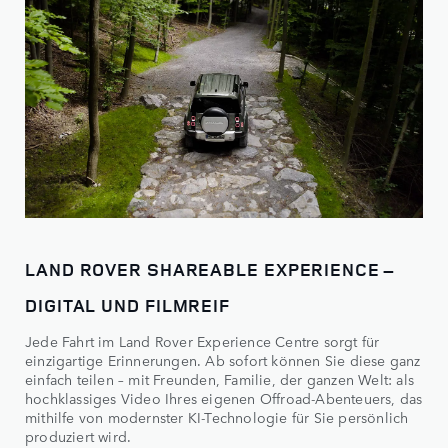
LAND ROVER SHAREABLE EXPERIENCE –
DIGITAL UND FILMREIF
Jede Fahrt im Land Rover Experience Centre sorgt für
einzigartige Erinnerungen. Ab sofort können Sie diese ganz
einfach teilen – mit Freunden, Familie, der ganzen Welt: als
hochklassiges Video Ihres eigenen Offroad-Abenteuers, das
mithilfe von modernster KI-Technologie für Sie persönlich
produziert wird.