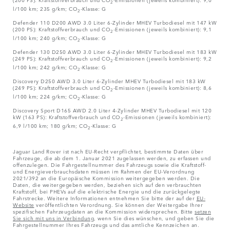
2
l/100 km; 235 g/km; CO
-Klasse: G
2
Defender 110 D200 AWD 3.0 Liter 6-Zylinder MHEV Turbodiesel mit 147 kW
(200 PS): Kraftstoffverbrauch und CO
-Emissionen (jeweils kombiniert): 9,1
2
l/100 km; 240 g/km; CO
-Klasse: G
2
Defender 130 D250 AWD 3.0 Liter 6-Zylinder MHEV Turbodiesel mit 183 kW
(249 PS): Kraftstoffverbrauch und CO
-Emissionen (jeweils kombiniert): 9,2
2
l/100 km; 242 g/km; CO
-Klasse: G
2
Discovery D250 AWD 3.0 Liter 6-Zylinder MHEV Turbodiesel mit 183 kW
(249 PS): Kraftstoffverbrauch und CO
-Emissionen (jeweils kombiniert): 8,6
2
l/100 km; 224 g/km; CO
-Klasse: G
2
Discovery Sport D165 AWD 2.0 Liter 4-Zylinder MHEV Turbodiesel mit 120
kW (163 PS): Kraftstoffverbrauch und CO
-Emissionen (jeweils kombiniert):
2
6,9 l/100 km; 180 g/km; CO
-Klasse: G
2
Jaguar Land Rover ist nach EU-Recht verpflichtet, bestimmte Daten über
Fahrzeuge, die ab dem 1. Januar 2021 zugelassen werden, zu erfassen und
offenzulegen. Die Fahrgestellnummer des Fahrzeugs sowie die Kraftstoff-
und Energieverbrauchsdaten müssen im Rahmen der EU-Verordnung
2021/392 an die Europäische Kommission weitergegeben werden. Die
Daten, die weitergegeben werden, beziehen sich auf den verbrauchten
Kraftstoff, bei PHEVs auf die elektrische Energie und die zurückgelegte
Fahrstrecke. Weitere Informationen entnehmen Sie bitte der auf der
EU-
Website
veröffentlichten Verordnung. Sie können der Weitergabe Ihrer
spezifischen Fahrzeugdaten an die Kommission widersprechen. Bitte
setzen
Sie sich mit uns in Verbindung
, wenn Sie dies wünschen, und geben Sie die
Fahrgestellnummer Ihres Fahrzeugs und das amtliche Kennzeichen an.