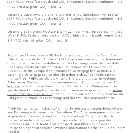
(249 PS): Kraftstoffverbrauch und CO
-Emissionen (jeweils kombiniert): 9,2
2
l/100 km; 242 g/km; CO
-Klasse: G
2
Discovery D250 AWD 3.0 Liter 6-Zylinder MHEV Turbodiesel mit 183 kW
(249 PS): Kraftstoffverbrauch und CO
-Emissionen (jeweils kombiniert): 8,6
2
l/100 km; 224 g/km; CO
-Klasse: G
2
Discovery Sport D165 AWD 2.0 Liter 4-Zylinder MHEV Turbodiesel mit 120
kW (163 PS): Kraftstoffverbrauch und CO
-Emissionen (jeweils kombiniert):
2
6,9 l/100 km; 180 g/km; CO
-Klasse: G
2
Jaguar Land Rover ist nach EU-Recht verpflichtet, bestimmte Daten über
Fahrzeuge, die ab dem 1. Januar 2021 zugelassen werden, zu erfassen und
offenzulegen. Die Fahrgestellnummer des Fahrzeugs sowie die Kraftstoff-
und Energieverbrauchsdaten müssen im Rahmen der EU-Verordnung
2021/392 an die Europäische Kommission weitergegeben werden. Die
Daten, die weitergegeben werden, beziehen sich auf den verbrauchten
Kraftstoff, bei PHEVs auf die elektrische Energie und die zurückgelegte
Fahrstrecke. Weitere Informationen entnehmen Sie bitte der auf der
EU-
Website
veröffentlichten Verordnung. Sie können der Weitergabe Ihrer
spezifischen Fahrzeugdaten an die Kommission widersprechen. Bitte
setzen
Sie sich mit uns in Verbindung
, wenn Sie dies wünschen, und geben Sie die
Fahrgestellnummer Ihres Fahrzeugs und das amtliche Kennzeichen an.
^Abbildungen zeigen aufpreispflichtige Sonderausstattungen. Beispielfotos
von Fahrzeugen der genannten Baureihen. Die Ausstattungsmerkmale der
abgebildeten Fahrzeuge sind nicht Bestandteil des Angebotes. Bei den
Preisangaben handelt es sich um unverbindliche Empfehlungen des
Herstellers inkl. 19% MwSt. zzgl. Transport- und Überführungskosten.
Preisänderungen vorbehalten. Weitere Informationen erhalten Sie bei Ihrem
Händler.