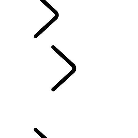
4 JAHRE GARANTIE
PHEV
...
FAHRMODI
VON PLUG-IN-ELECTRIC-HYBRID-FAHRZEUGEN (PHEV)
ELEKTRO HYBRID HALTER
IHR FAHRZEUG EINRICHTEN
LADEN IHRES ELEKTROFAHRZEUGS
FAHRMODI VON PLUG-IN-ELECTRIC-HYBRID-FAHRZEUGEN (PHEV)
MAXIMIEREN DER BATTERIELAUFZEIT