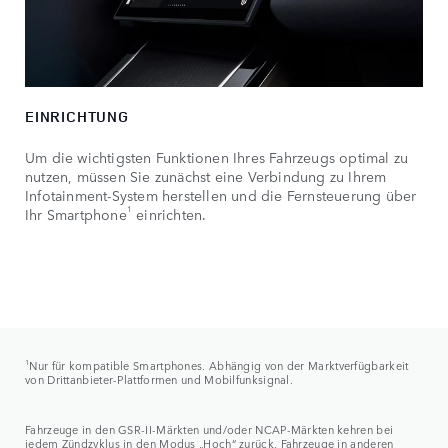
EINRICHTUNG
Um die wichtigsten Funktionen Ihres Fahrzeugs optimal zu
nutzen, müssen Sie zunächst eine Verbindung zu Ihrem
Infotainment‑System herstellen und die Fernsteuerung über
1
Ihr Smartphone
einrichten.
1
Nur für kompatible Smartphones. Abhängig von der Marktverfügbarkeit
von Drittanbieter-Plattformen und Mobilfunksignal.
Fahrzeuge in den GSR-II-Märkten und/oder NCAP-Märkten kehren bei
jedem Zündzyklus in den Modus „Hoch“ zurück. Fahrzeuge in anderen