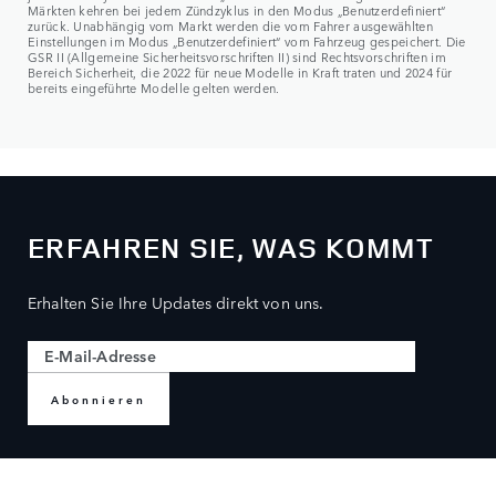
Märkten kehren bei jedem Zündzyklus in den Modus „Benutzerdefiniert“
zurück. Unabhängig vom Markt werden die vom Fahrer ausgewählten
Einstellungen im Modus „Benutzerdefiniert“ vom Fahrzeug gespeichert. Die
GSR II (Allgemeine Sicherheitsvorschriften II) sind Rechtsvorschriften im
Bereich Sicherheit, die 2022 für neue Modelle in Kraft traten und 2024 für
bereits eingeführte Modelle gelten werden.
ERFAHREN SIE, WAS KOMMT
Erhalten Sie Ihre Updates direkt von uns.
Abonnieren