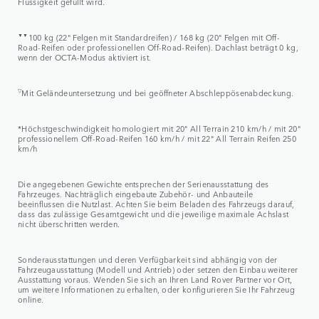
Flüssigkeit gefüllt wird.
▼▼
100 kg (22" Felgen mit Standardreifen) / 168 kg (20" Felgen mit Off-
Road-Reifen oder professionellen Off-Road-Reifen). Dachlast beträgt 0 kg,
wenn der OCTA-Modus aktiviert ist.
▽
Mit Geländeuntersetzung und bei geöffneter Abschleppösenabdeckung.
*Höchstgeschwindigkeit homologiert mit 20" All Terrain 210 km/h / mit 20"
professionellem Off-Road-Reifen 160 km/h / mit 22" All Terrain Reifen 250
km/h
Die angegebenen Gewichte entsprechen der Serienausstattung des
Fahrzeuges. Nachträglich eingebaute Zubehör- und Anbauteile
beeinflussen die Nutzlast. Achten Sie beim Beladen des Fahrzeugs darauf,
dass das zulässige Gesamtgewicht und die jeweilige maximale Achslast
nicht überschritten werden.
Sonderausstattungen und deren Verfügbarkeit sind abhängig von der
Fahrzeugausstattung (Modell und Antrieb) oder setzen den Einbau weiterer
Ausstattung voraus. Wenden Sie sich an Ihren Land Rover Partner vor Ort,
um weitere Informationen zu erhalten, oder konfigurieren Sie Ihr Fahrzeug
online.