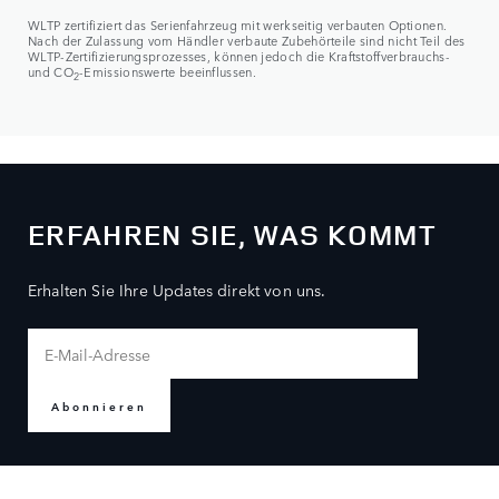
WLTP zertifiziert das Serienfahrzeug mit werkseitig verbauten Optionen.
Nach der Zulassung vom Händler verbaute Zubehörteile sind nicht Teil des
WLTP-Zertifizierungsprozesses, können jedoch die Kraftstoffverbrauchs-
und CO
-Emissionswerte beeinflussen.
2
ERFAHREN SIE, WAS KOMMT
Erhalten Sie Ihre Updates direkt von uns.
Abonnieren