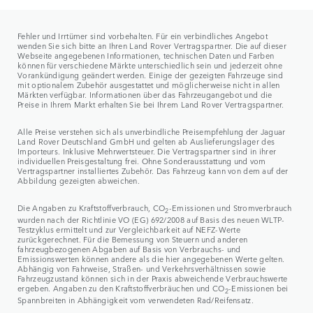
Fehler und Irrtümer sind vorbehalten. Für ein verbindliches Angebot
wenden Sie sich bitte an Ihren Land Rover Vertragspartner. Die auf dieser
Webseite angegebenen Informationen, technischen Daten und Farben
können für verschiedene Märkte unterschiedlich sein und jederzeit ohne
Vorankündigung geändert werden. Einige der gezeigten Fahrzeuge sind
mit optionalem Zubehör ausgestattet und möglicherweise nicht in allen
Märkten verfügbar. Informationen über das Fahrzeugangebot und die
Preise in Ihrem Markt erhalten Sie bei Ihrem Land Rover Vertragspartner.
Alle Preise verstehen sich als unverbindliche Preisempfehlung der Jaguar
Land Rover Deutschland GmbH und gelten ab Auslieferungslager des
Importeurs. Inklusive Mehrwertsteuer. Die Vertragspartner sind in ihrer
individuellen Preisgestaltung frei. Ohne Sonderausstattung und vom
Vertragspartner installiertes Zubehör. Das Fahrzeug kann von dem auf der
Abbildung gezeigten abweichen.
Die Angaben zu Kraftstoffverbrauch, CO
-Emissionen und Stromverbrauch
2
wurden nach der Richtlinie VO (EG) 692/2008 auf Basis des neuen WLTP-
Testzyklus ermittelt und zur Vergleichbarkeit auf NEFZ-Werte
zurückgerechnet. Für die Bemessung von Steuern und anderen
fahrzeugbezogenen Abgaben auf Basis von Verbrauchs- und
Emissionswerten können andere als die hier angegebenen Werte gelten.
Abhängig von Fahrweise, Straßen- und Verkehrsverhältnissen sowie
Fahrzeugzustand können sich in der Praxis abweichende Verbrauchswerte
ergeben. Angaben zu den Kraftstoffverbräuchen und CO
-Emissionen bei
2
Spannbreiten in Abhängigkeit vom verwendeten Rad/Reifensatz.