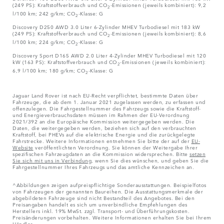
(249 PS): Kraftstoffverbrauch und CO
-Emissionen (jeweils kombiniert): 9,2
2
l/100 km; 242 g/km; CO
-Klasse: G
2
Discovery D250 AWD 3.0 Liter 6-Zylinder MHEV Turbodiesel mit 183 kW
(249 PS): Kraftstoffverbrauch und CO
-Emissionen (jeweils kombiniert): 8,6
2
l/100 km; 224 g/km; CO
-Klasse: G
2
Discovery Sport D165 AWD 2.0 Liter 4-Zylinder MHEV Turbodiesel mit 120
kW (163 PS): Kraftstoffverbrauch und CO
-Emissionen (jeweils kombiniert):
2
6,9 l/100 km; 180 g/km; CO
-Klasse: G
2
Jaguar Land Rover ist nach EU-Recht verpflichtet, bestimmte Daten über
Fahrzeuge, die ab dem 1. Januar 2021 zugelassen werden, zu erfassen und
offenzulegen. Die Fahrgestellnummer des Fahrzeugs sowie die Kraftstoff-
und Energieverbrauchsdaten müssen im Rahmen der EU-Verordnung
2021/392 an die Europäische Kommission weitergegeben werden. Die
Daten, die weitergegeben werden, beziehen sich auf den verbrauchten
Kraftstoff, bei PHEVs auf die elektrische Energie und die zurückgelegte
Fahrstrecke. Weitere Informationen entnehmen Sie bitte der auf der
EU-
Website
veröffentlichten Verordnung. Sie können der Weitergabe Ihrer
spezifischen Fahrzeugdaten an die Kommission widersprechen. Bitte
setzen
Sie sich mit uns in Verbindung
, wenn Sie dies wünschen, und geben Sie die
Fahrgestellnummer Ihres Fahrzeugs und das amtliche Kennzeichen an.
^Abbildungen zeigen aufpreispflichtige Sonderausstattungen. Beispielfotos
von Fahrzeugen der genannten Baureihen. Die Ausstattungsmerkmale der
abgebildeten Fahrzeuge sind nicht Bestandteil des Angebotes. Bei den
Preisangaben handelt es sich um unverbindliche Empfehlungen des
Herstellers inkl. 19% MwSt. zzgl. Transport- und Überführungskosten.
Preisänderungen vorbehalten. Weitere Informationen erhalten Sie bei Ihrem
Händler.