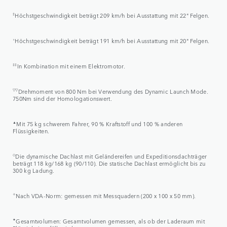
‡
Höchstgeschwindigkeit beträgt 209 km/h bei Ausstattung mit 22" Felgen.
⬨
Höchstgeschwindigkeit beträgt 191 km/h bei Ausstattung mit 20" Felgen.
‡‡
In Kombination mit einem Elektromotor.
▽▽
Drehmoment von 800 Nm bei Verwendung des Dynamic Launch Mode.
750Nm sind der Homologationswert.
▲
Mit 75 kg schwerem Fahrer, 90 % Kraftstoff und 100 % anderen
Flüssigkeiten.
◇
Die dynamische Dachlast mit Geländereifen und Expeditionsdachträger
beträgt 118 kg/168 kg (90/110). Die statische Dachlast ermöglicht bis zu
300 kg Ladung.
✧
Nach VDA-Norm: gemessen mit Messquadern (200 x 100 x 50 mm).
✦
Gesamtvolumen: Gesamtvolumen gemessen, als ob der Laderaum mit