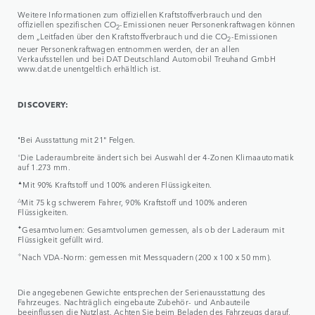
Weitere Informationen zum offiziellen Kraftstoffverbrauch und den
offiziellen spezifischen CO
-Emissionen neuer Personenkraftwagen können
2
dem „Leitfaden über den Kraftstoffverbrauch und die CO
-Emissionen
2
neuer Personenkraftwagen entnommen werden, der an allen
Verkaufsstellen und bei DAT Deutschland Automobil Treuhand GmbH
www.dat.de unentgeltlich erhältlich ist.
DISCOVERY:
⬧
Bei Ausstattung mit 21" Felgen.
⬨
Die Laderaumbreite ändert sich bei Auswahl der 4-Zonen Klimaautomatik
auf 1.273 mm.
▲
Mit 90% Kraftstoff und 100% anderen Flüssigkeiten.
△
Mit 75 kg schwerem Fahrer, 90% Kraftstoff und 100% anderen
Flüssigkeiten.
✦
Gesamtvolumen: Gesamtvolumen gemessen, als ob der Laderaum mit
Flüssigkeit gefüllt wird.
✧
Nach VDA-Norm: gemessen mit Messquadern (200 x 100 x 50 mm).
Die angegebenen Gewichte entsprechen der Serienausstattung des
Fahrzeuges. Nachträglich eingebaute Zubehör- und Anbauteile
beeinflussen die Nutzlast. Achten Sie beim Beladen des Fahrzeugs darauf,