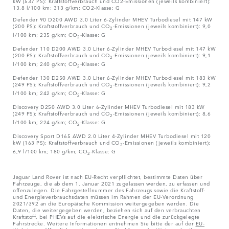
kW (537 PS): Kraftstoffverbrauch und CO2-Emissionen (jeweils kombiniert):
13,8 l/100 km; 313 g/km; CO2-Klasse: G
Defender 90 D200 AWD 3.0 Liter 6-Zylinder MHEV Turbodiesel mit 147 kW
(200 PS): Kraftstoffverbrauch und CO
-Emissionen (jeweils kombiniert): 9,0
2
l/100 km; 235 g/km; CO
-Klasse: G
2
Defender 110 D200 AWD 3.0 Liter 6-Zylinder MHEV Turbodiesel mit 147 kW
(200 PS): Kraftstoffverbrauch und CO
-Emissionen (jeweils kombiniert): 9,1
2
l/100 km; 240 g/km; CO
-Klasse: G
2
Defender 130 D250 AWD 3.0 Liter 6-Zylinder MHEV Turbodiesel mit 183 kW
(249 PS): Kraftstoffverbrauch und CO
-Emissionen (jeweils kombiniert): 9,2
2
l/100 km; 242 g/km; CO
-Klasse: G
2
Discovery D250 AWD 3.0 Liter 6-Zylinder MHEV Turbodiesel mit 183 kW
(249 PS): Kraftstoffverbrauch und CO
-Emissionen (jeweils kombiniert): 8,6
2
l/100 km; 224 g/km; CO
-Klasse: G
2
Discovery Sport D165 AWD 2.0 Liter 4-Zylinder MHEV Turbodiesel mit 120
kW (163 PS): Kraftstoffverbrauch und CO
-Emissionen (jeweils kombiniert):
2
6,9 l/100 km; 180 g/km; CO
-Klasse: G
2
Jaguar Land Rover ist nach EU-Recht verpflichtet, bestimmte Daten über
Fahrzeuge, die ab dem 1. Januar 2021 zugelassen werden, zu erfassen und
offenzulegen. Die Fahrgestellnummer des Fahrzeugs sowie die Kraftstoff-
und Energieverbrauchsdaten müssen im Rahmen der EU-Verordnung
2021/392 an die Europäische Kommission weitergegeben werden. Die
Daten, die weitergegeben werden, beziehen sich auf den verbrauchten
Kraftstoff, bei PHEVs auf die elektrische Energie und die zurückgelegte
Fahrstrecke. Weitere Informationen entnehmen Sie bitte der auf der
EU-