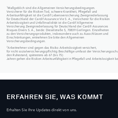
1
Maßgeblich sind die Allgemeinen Versicherungsbedingungen.
Versicherer für die Risiken Tod, schwere Krankheit, Pflegefall und
Arbeitsunfähigkeit ist die Cardif Lebensversicherung Zweigniederlassung
für Deutschland der Cardif Assurance Vie S. A., Versicherer für die Risiken
Arbeitslosigkeit und Unfallinvalidität ist die Cardif Allgemeine
Versicherung Zweigniederlassung für Deutschland der Cardif-Assurances
Risques Divers S. A., beide: Dieselstraße 5, 70839 Gerlingen. Einzelheiten
zu den Versicherungsprodukten, insbesondere auch zu Ausschlüssen und
Einschränkungen, entnehmen Sie bitte den Allgemeinen
Versicherungsbedingungen.
2
Arbeitnehmer sind gegen das Risiko Arbeitslosigkeit versichert,
für nicht sozialversicherungspflichtig Beschäftige umfasst der Versicherungsschut
den Ruhestand, spätestens ab 67 (bis 75)
Jahren gehen die Risiken Arbeitsunfähigkeit in Pflegefall und Arbeitslosigkeit bz
ERFAHREN SIE, WAS KOMMT
Erhalten Sie Ihre Updates direkt von uns.