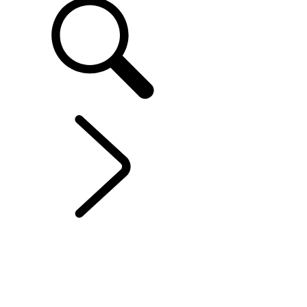
LEASING & FINANZIERUNG
...
VERSICHERUNGEN
ÜBERBLICK
LEASING
BALLONFINANZIERUNG
RATENFINANZIERUNG
AKTUELLE ANGEBOTE
FAQ
ANGEBOT ANFRAGEN