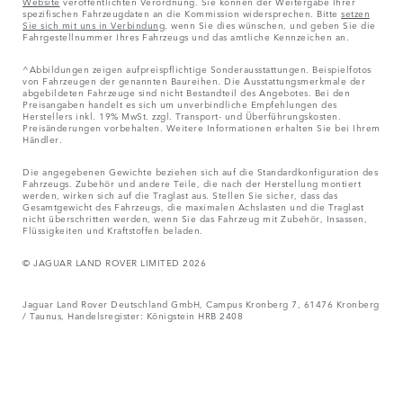
Website
veröffentlichten Verordnung. Sie können der Weitergabe Ihrer
spezifischen Fahrzeugdaten an die Kommission widersprechen. Bitte
setzen
Sie sich mit uns in Verbindung
, wenn Sie dies wünschen, und geben Sie die
Fahrgestellnummer Ihres Fahrzeugs und das amtliche Kennzeichen an.
^Abbildungen zeigen aufpreispflichtige Sonderausstattungen. Beispielfotos
von Fahrzeugen der genannten Baureihen. Die Ausstattungsmerkmale der
abgebildeten Fahrzeuge sind nicht Bestandteil des Angebotes. Bei den
Preisangaben handelt es sich um unverbindliche Empfehlungen des
Herstellers inkl. 19% MwSt. zzgl. Transport- und Überführungskosten.
Preisänderungen vorbehalten. Weitere Informationen erhalten Sie bei Ihrem
Händler.
Die angegebenen Gewichte beziehen sich auf die Standardkonfiguration des
Fahrzeugs. Zubehör und andere Teile, die nach der Herstellung montiert
werden, wirken sich auf die Traglast aus. Stellen Sie sicher, dass das
Gesamtgewicht des Fahrzeugs, die maximalen Achslasten und die Traglast
nicht überschritten werden, wenn Sie das Fahrzeug mit Zubehör, Insassen,
Flüssigkeiten und Kraftstoffen beladen.
© JAGUAR LAND ROVER LIMITED 2026
Jaguar Land Rover Deutschland GmbH, Campus Kronberg 7, 61476 Kronberg
/ Taunus, Handelsregister: Königstein HRB 2408