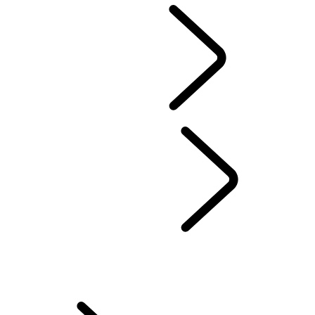
VERSICHERUNGEN
ONLINE-KALKULATOR
VERSICHERUNGEN
...
RESTSCHULDVERSICHERUNG
RESTSCHULDVERSICHERUNG
ÜBERBLICK
MOBILITÄTSSCHUTZ
GAP