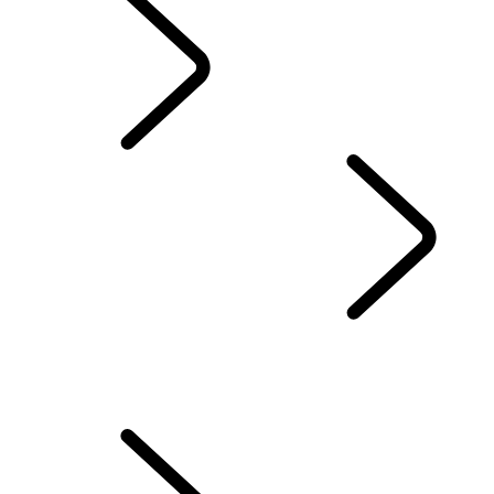
German
DISCOVERY GESCHICHTEN
...
ÜBERSICHT
DIE DISCOVERY GESCHICHTE
35 JAHRE DISCOVERY
Den richtigen Kindersitz finden
Helfen Sie Ihrem Hund, kühl zu bleiben