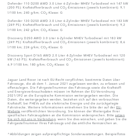
Defender 110 D200 AWD 3.0 Liter 6-Zylinder MHEV Turbodiesel mit 147 kW
(200 PS): Kraftstoffverbrauch und CO
-Emissionen (jeweils kombiniert): 9,1
2
l/100 km; 240 g/km; CO
-Klasse: G
2
Defender 130 D250 AWD 3.0 Liter 6-Zylinder MHEV Turbodiesel mit 183 kW
(249 PS): Kraftstoffverbrauch und CO
-Emissionen (jeweils kombiniert): 9,2
2
l/100 km; 242 g/km; CO
-Klasse: G
2
Discovery D250 AWD 3.0 Liter 6-Zylinder MHEV Turbodiesel mit 183 kW
(249 PS): Kraftstoffverbrauch und CO
-Emissionen (jeweils kombiniert): 8,6
2
l/100 km; 224 g/km; CO
-Klasse: G
2
Discovery Sport D165 AWD 2.0 Liter 4-Zylinder MHEV Turbodiesel mit 120
kW (163 PS): Kraftstoffverbrauch und CO
-Emissionen (jeweils kombiniert):
2
6,9 l/100 km; 180 g/km; CO
-Klasse: G
2
Jaguar Land Rover ist nach EU-Recht verpflichtet, bestimmte Daten über
Fahrzeuge, die ab dem 1. Januar 2021 zugelassen werden, zu erfassen und
offenzulegen. Die Fahrgestellnummer des Fahrzeugs sowie die Kraftstoff-
und Energieverbrauchsdaten müssen im Rahmen der EU-Verordnung
2021/392 an die Europäische Kommission weitergegeben werden. Die
Daten, die weitergegeben werden, beziehen sich auf den verbrauchten
Kraftstoff, bei PHEVs auf die elektrische Energie und die zurückgelegte
Fahrstrecke. Weitere Informationen entnehmen Sie bitte der auf der
EU-
Website
veröffentlichten Verordnung. Sie können der Weitergabe Ihrer
spezifischen Fahrzeugdaten an die Kommission widersprechen. Bitte
setzen
Sie sich mit uns in Verbindung
, wenn Sie dies wünschen, und geben Sie die
Fahrgestellnummer Ihres Fahrzeugs und das amtliche Kennzeichen an.
^Abbildungen zeigen aufpreispflichtige Sonderausstattungen. Beispielfotos