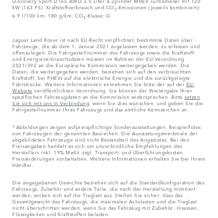
Discovery Sport D165 AWD 2.0 Liter 4-Zylinder MHEV Turbodiesel mit 120
kW (163 PS): Kraftstoffverbrauch und CO
-Emissionen (jeweils kombiniert):
2
6,9 l/100 km; 180 g/km; CO
-Klasse: G
2
Jaguar Land Rover ist nach EU-Recht verpflichtet, bestimmte Daten über
Fahrzeuge, die ab dem 1. Januar 2021 zugelassen werden, zu erfassen und
offenzulegen. Die Fahrgestellnummer des Fahrzeugs sowie die Kraftstoff-
und Energieverbrauchsdaten müssen im Rahmen der EU-Verordnung
2021/392 an die Europäische Kommission weitergegeben werden. Die
Daten, die weitergegeben werden, beziehen sich auf den verbrauchten
Kraftstoff, bei PHEVs auf die elektrische Energie und die zurückgelegte
Fahrstrecke. Weitere Informationen entnehmen Sie bitte der auf der
EU-
Website
veröffentlichten Verordnung. Sie können der Weitergabe Ihrer
spezifischen Fahrzeugdaten an die Kommission widersprechen. Bitte
setzen
Sie sich mit uns in Verbindung
, wenn Sie dies wünschen, und geben Sie die
Fahrgestellnummer Ihres Fahrzeugs und das amtliche Kennzeichen an.
^Abbildungen zeigen aufpreispflichtige Sonderausstattungen. Beispielfotos
von Fahrzeugen der genannten Baureihen. Die Ausstattungsmerkmale der
abgebildeten Fahrzeuge sind nicht Bestandteil des Angebotes. Bei den
Preisangaben handelt es sich um unverbindliche Empfehlungen des
Herstellers inkl. 19% MwSt. zzgl. Transport- und Überführungskosten.
Preisänderungen vorbehalten. Weitere Informationen erhalten Sie bei Ihrem
Händler.
Die angegebenen Gewichte beziehen sich auf die Standardkonfiguration des
Fahrzeugs. Zubehör und andere Teile, die nach der Herstellung montiert
werden, wirken sich auf die Traglast aus. Stellen Sie sicher, dass das
Gesamtgewicht des Fahrzeugs, die maximalen Achslasten und die Traglast
nicht überschritten werden, wenn Sie das Fahrzeug mit Zubehör, Insassen,
Flüssigkeiten und Kraftstoffen beladen.