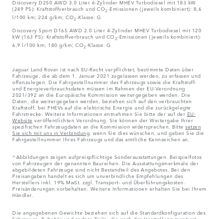
Discovery D250 AWD 3.0 Liter 6-Zylinder MHEV Turbodiesel mit 183 kW
(249 PS): Kraftstoffverbrauch und CO
-Emissionen (jeweils kombiniert): 8,6
2
l/100 km; 224 g/km; CO
-Klasse: G
2
Discovery Sport D165 AWD 2.0 Liter 4-Zylinder MHEV Turbodiesel mit 120
kW (163 PS): Kraftstoffverbrauch und CO
-Emissionen (jeweils kombiniert):
2
6,9 l/100 km; 180 g/km; CO
-Klasse: G
2
Jaguar Land Rover ist nach EU-Recht verpflichtet, bestimmte Daten über
Fahrzeuge, die ab dem 1. Januar 2021 zugelassen werden, zu erfassen und
offenzulegen. Die Fahrgestellnummer des Fahrzeugs sowie die Kraftstoff-
und Energieverbrauchsdaten müssen im Rahmen der EU-Verordnung
2021/392 an die Europäische Kommission weitergegeben werden. Die
Daten, die weitergegeben werden, beziehen sich auf den verbrauchten
Kraftstoff, bei PHEVs auf die elektrische Energie und die zurückgelegte
Fahrstrecke. Weitere Informationen entnehmen Sie bitte der auf der
EU-
Website
veröffentlichten Verordnung. Sie können der Weitergabe Ihrer
spezifischen Fahrzeugdaten an die Kommission widersprechen. Bitte
setzen
Sie sich mit uns in Verbindung
, wenn Sie dies wünschen, und geben Sie die
Fahrgestellnummer Ihres Fahrzeugs und das amtliche Kennzeichen an.
^Abbildungen zeigen aufpreispflichtige Sonderausstattungen. Beispielfotos
von Fahrzeugen der genannten Baureihen. Die Ausstattungsmerkmale der
abgebildeten Fahrzeuge sind nicht Bestandteil des Angebotes. Bei den
Preisangaben handelt es sich um unverbindliche Empfehlungen des
Herstellers inkl. 19% MwSt. zzgl. Transport- und Überführungskosten.
Preisänderungen vorbehalten. Weitere Informationen erhalten Sie bei Ihrem
Händler.
Die angegebenen Gewichte beziehen sich auf die Standardkonfiguration des
Fahrzeugs. Zubehör und andere Teile, die nach der Herstellung montiert