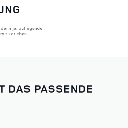
UNG
r denn je, aufregende
y zu erleben.
NT DAS PASSENDE