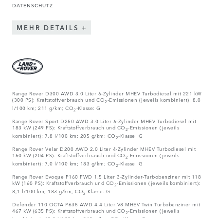
DATENSCHUTZ
MEHR DETAILS
Range Rover D300 AWD 3.0 Liter 6-Zylinder MHEV Turbodiesel mit 221 kW
(300 PS): Kraftstoffverbrauch und CO
-Emissionen (jeweils kombiniert): 8,0
2
l/100 km; 211 g/km; CO
-Klasse: G
2
Range Rover Sport D250 AWD 3.0 Liter 6-Zylinder MHEV Turbodiesel mit
183 kW (249 PS): Kraftstoffverbrauch und CO
-Emissionen (jeweils
2
kombiniert): 7,8 l/100 km; 205 g/km; CO
-Klasse: G
2
Range Rover Velar D200 AWD 2.0 Liter 4-Zylinder MHEV Turbodiesel mit
150 kW (204 PS): Kraftstoffverbrauch und CO
-Emissionen (jeweils
2
kombiniert): 7,0 l/100 km; 183 g/km; CO
-Klasse: G
2
Range Rover Evoque P160 FWD 1.5 Liter 3-Zylinder-Turbobenziner mit 118
kW (160 PS): Kraftstoffverbrauch und CO
-Emissionen (jeweils kombiniert):
2
8,1 l/100 km; 183 g/km; CO
-Klasse: G
2
Defender 110 OCTA P635 AWD 4.4 Liter V8 MHEV Twin Turbobenziner mit
467 kW (635 PS): Kraftstoffverbrauch und CO
-Emissionen (jeweils
2