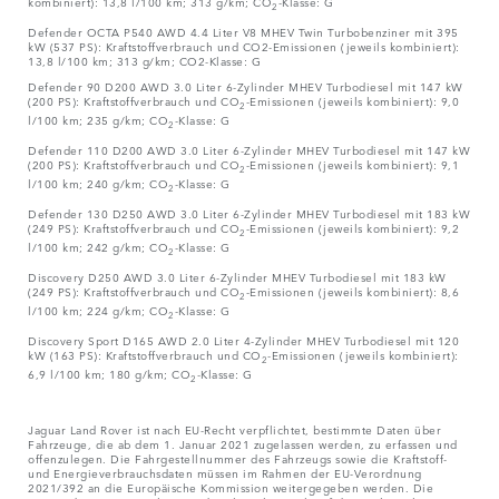
kombiniert): 13,8 l/100 km; 313 g/km; CO
-Klasse: G
2
Defender OCTA P540 AWD 4.4 Liter V8 MHEV Twin Turbobenziner mit 395
kW (537 PS): Kraftstoffverbrauch und CO2-Emissionen (jeweils kombiniert):
13,8 l/100 km; 313 g/km; CO2-Klasse: G
Defender 90 D200 AWD 3.0 Liter 6-Zylinder MHEV Turbodiesel mit 147 kW
(200 PS): Kraftstoffverbrauch und CO
-Emissionen (jeweils kombiniert): 9,0
2
l/100 km; 235 g/km; CO
-Klasse: G
2
Defender 110 D200 AWD 3.0 Liter 6-Zylinder MHEV Turbodiesel mit 147 kW
(200 PS): Kraftstoffverbrauch und CO
-Emissionen (jeweils kombiniert): 9,1
2
l/100 km; 240 g/km; CO
-Klasse: G
2
Defender 130 D250 AWD 3.0 Liter 6-Zylinder MHEV Turbodiesel mit 183 kW
(249 PS): Kraftstoffverbrauch und CO
-Emissionen (jeweils kombiniert): 9,2
2
l/100 km; 242 g/km; CO
-Klasse: G
2
Discovery D250 AWD 3.0 Liter 6-Zylinder MHEV Turbodiesel mit 183 kW
(249 PS): Kraftstoffverbrauch und CO
-Emissionen (jeweils kombiniert): 8,6
2
l/100 km; 224 g/km; CO
-Klasse: G
2
Discovery Sport D165 AWD 2.0 Liter 4-Zylinder MHEV Turbodiesel mit 120
kW (163 PS): Kraftstoffverbrauch und CO
-Emissionen (jeweils kombiniert):
2
6,9 l/100 km; 180 g/km; CO
-Klasse: G
2
Jaguar Land Rover ist nach EU-Recht verpflichtet, bestimmte Daten über
Fahrzeuge, die ab dem 1. Januar 2021 zugelassen werden, zu erfassen und
offenzulegen. Die Fahrgestellnummer des Fahrzeugs sowie die Kraftstoff-
und Energieverbrauchsdaten müssen im Rahmen der EU-Verordnung
2021/392 an die Europäische Kommission weitergegeben werden. Die