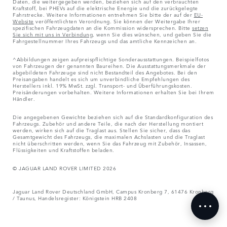
Daten, die weitergegeben werden, beziehen sich auf den verbrauchten
Kraftstoff, bei PHEVs auf die elektrische Energie und die zurückgelegte
Fahrstrecke. Weitere Informationen entnehmen Sie bitte der auf der
EU-
Website
veröffentlichten Verordnung. Sie können der Weitergabe Ihrer
spezifischen Fahrzeugdaten an die Kommission widersprechen. Bitte
setzen
Sie sich mit uns in Verbindung
, wenn Sie dies wünschen, und geben Sie die
Fahrgestellnummer Ihres Fahrzeugs und das amtliche Kennzeichen an.
^Abbildungen zeigen aufpreispflichtige Sonderausstattungen. Beispielfotos
von Fahrzeugen der genannten Baureihen. Die Ausstattungsmerkmale der
abgebildeten Fahrzeuge sind nicht Bestandteil des Angebotes. Bei den
Preisangaben handelt es sich um unverbindliche Empfehlungen des
Herstellers inkl. 19% MwSt. zzgl. Transport- und Überführungskosten.
Preisänderungen vorbehalten. Weitere Informationen erhalten Sie bei Ihrem
Händler.
Die angegebenen Gewichte beziehen sich auf die Standardkonfiguration des
Fahrzeugs. Zubehör und andere Teile, die nach der Herstellung montiert
werden, wirken sich auf die Traglast aus. Stellen Sie sicher, dass das
Gesamtgewicht des Fahrzeugs, die maximalen Achslasten und die Traglast
nicht überschritten werden, wenn Sie das Fahrzeug mit Zubehör, Insassen,
Flüssigkeiten und Kraftstoffen beladen.
© JAGUAR LAND ROVER LIMITED 2026
Jaguar Land Rover Deutschland GmbH, Campus Kronberg 7, 61476 Kronberg
/ Taunus, Handelsregister: Königstein HRB 2408