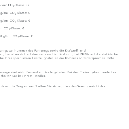
 g/km; CO
-Klasse: G
2
0 g/km; CO
-Klasse: G
2
2 g/km; CO
-Klasse: G
2
km; CO
-Klasse: G
2
180 g/km; CO
-Klasse: G
2
ahrgestellnummer des Fahrzeugs sowie die Kraftstoff- und
eziehen sich auf den verbrauchten Kraftstoff, bei PHEVs auf die elektrische
be Ihrer spezifischen Fahrzeugdaten an die Kommission widersprechen. Bitte
zeuge sind nicht Bestandteil des Angebotes. Bei den Preisangaben handelt es
rhalten Sie bei Ihrem Händler.
 auf die Traglast aus. Stellen Sie sicher, dass das Gesamtgewicht des
.