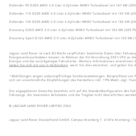
Defender 90 D200 AWD 3.0 Liter 6-Zylinder MHEV Turbodiesel mit 147 kW (200 
Defender 110 D200 AWD 3.0 Liter 6-Zylinder MHEV Turbodiesel mit 147 kW (200
Defender 130 D250 AWD 3.0 Liter 6-Zylinder MHEV Turbodiesel mit 183 kW (249
Discovery D250 AWD 3.0 Liter 6-Zylinder MHEV Turbodiesel mit 183 kW (249 PS)
Discovery Sport D165 AWD 2.0 Liter 4-Zylinder MHEV Turbodiesel mit 120 kW (1
Jaguar Land Rover ist nach EU-Recht verpflichtet, bestimmte Daten über Fahrzeu
Energieverbrauchsdaten müssen im Rahmen der EU-Verordnung 2021/392 an die Eu
Energie und die zurückgelegte Fahrstrecke. Weitere Informationen entnehmen Si
setzen Sie sich mit uns in Verbindung
, wenn Sie dies wünschen, und geben Sie d
^Abbildungen zeigen aufpreispflichtige Sonderausstattungen. Beispielfotos von
sich um unverbindliche Empfehlungen des Herstellers inkl. 19% MwSt. zzgl. Tra
Die angegebenen Gewichte beziehen sich auf die Standardkonfiguration des Fahrz
Fahrzeugs, die maximalen Achslasten und die Traglast nicht überschritten werden
© JAGUAR LAND ROVER LIMITED 2026
Jaguar Land Rover Deutschland GmbH, Campus Kronberg 7, 61476 Kronberg / Tau