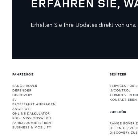
ERFAHREN SIE, 
Erhalten Sie Ihre Updates direkt von uns.
FAHRZEUGE
BESITZER
RANGE ROVER
SERVICES FÜR B
DEFENDER
INCONTROL
DISCOVERY
TERMIN VEREIN
SV
KONTAKTIEREN 
PROBEFAHRT ANFRAGEN
ANGEBOTE
ZUBEHÖR
ONLINE-KALKULATOR
RDE-EMISSIONSWERTE
FAHRZEUGMIETE: RENT
RANGE ROVER 
BUSINESS & MOBILITY
DEFENDER ZUB
DISCOVERY ZU