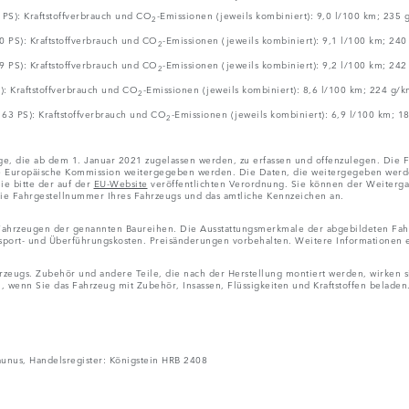
PS): Kraftstoffverbrauch und CO
-Emissionen (jeweils kombiniert): 9,0 l/100 km; 235
2
 PS): Kraftstoffverbrauch und CO
-Emissionen (jeweils kombiniert): 9,1 l/100 km; 24
2
 PS): Kraftstoffverbrauch und CO
-Emissionen (jeweils kombiniert): 9,2 l/100 km; 24
2
: Kraftstoffverbrauch und CO
-Emissionen (jeweils kombiniert): 8,6 l/100 km; 224 g/
2
63 PS): Kraftstoffverbrauch und CO
-Emissionen (jeweils kombiniert): 6,9 l/100 km; 
2
ge, die ab dem 1. Januar 2021 zugelassen werden, zu erfassen und offenzulegen. Die F
ropäische Kommission weitergegeben werden. Die Daten, die weitergegeben werden, b
e bitte der auf der
EU-Website
veröffentlichten Verordnung. Sie können der Weiterga
ie Fahrgestellnummer Ihres Fahrzeugs und das amtliche Kennzeichen an.
 Fahrzeugen der genannten Baureihen. Die Ausstattungsmerkmale der abgebildeten Fahr
nsport- und Überführungskosten. Preisänderungen vorbehalten. Weitere Informationen e
eugs. Zubehör und andere Teile, die nach der Herstellung montiert werden, wirken sich
, wenn Sie das Fahrzeug mit Zubehör, Insassen, Flüssigkeiten und Kraftstoffen beladen
nus, Handelsregister: Königstein HRB 2408