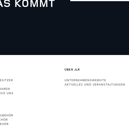
WAS KOMMT
ÜBER JLR
ESITZER
UNTERNEHMENSWEBSITE
AKTUELLES UND VERANSTALTUNGEN
BAREN
SIE UNS
ZUBEHÖR
EHÖR
BEHÖR